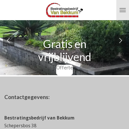
Ga
direct
naar
de
hoofdinhoud
Gratis en
vrijblijvend
Offerte
Contactgegevens:
Bestratingsbedrijf van Bekkum
Schepersbos 38